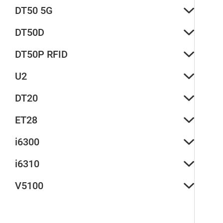
DT50 5G
DT50D
DT50P RFID
U2
DT20
ET28
i6300
i6310
V5100