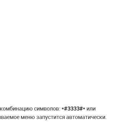
и комбинацию символов:
*#3333#*
или
ываемое меню запустится автоматически.