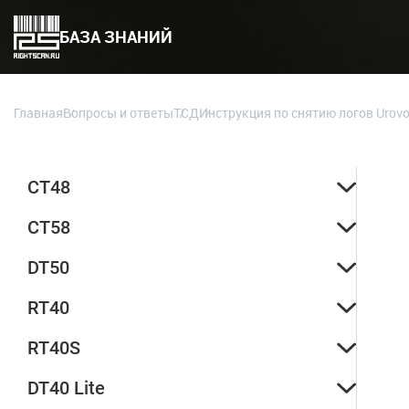
БАЗА ЗНАНИЙ
Главная
Вопросы и ответы
ТСД
Инструкция по снятию логов Urov
CT48
CT58
DT50
RT40
RT40S
DT40 Lite