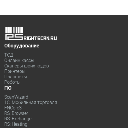
Оборудование
ТСД
Онлайн кассы
Сканеры шрих-кодов
Принтеры
Планшеты
Роботы
ПО
ScanWizard
1С: Мобильная торговля
FNCore3
RS: Browser
RS: Exchange
RS: Heating